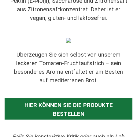
Pektin (E440(ii), Saccharose und Zitronensaft
aus Zitronensaftkonzentrat. Daher ist er
vegan, gluten- und laktosefrei.
Überzeugen Sie sich selbst von unserem
leckeren Tomaten-Fruchtaufstrich – sein
besonderes Aroma entfaltet er am Besten
auf mediterranen Brot.
HIER KÖNNEN SIE DIE PRODUKTE
BESTELLEN
Falls Sie konstruktive Kritik oder auch ein Lob